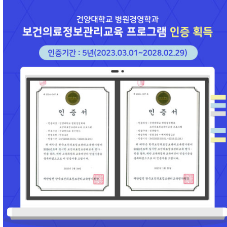
본문 바로가기
대메뉴 바로가기
병원경영학과
공지사항
입학Q&A
2026-07-14
[시험] 2026년도 하반기 및 2027년도 상반기 보건의료인국가시험 응...