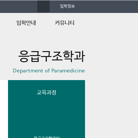
사
입학정보
이
트
맵
입학안내
커뮤니티
입학안내
학과소식
응급구조학과
입학FAQ
포토앨범
입학Q&A
자료실
Department of Paramedicine
재학생 게시판
취업 게시판
교육과정
언론속의 건양