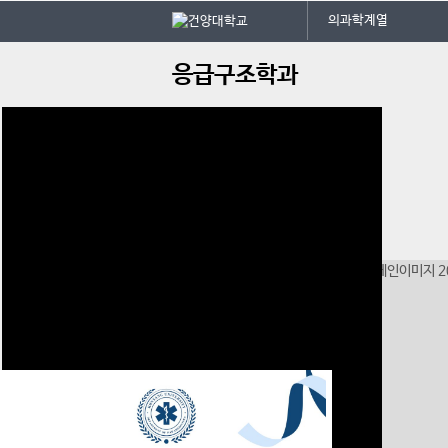
본문 바로가기
대메뉴 바로가기
의과학계열
주
응급구조학과
메
뉴