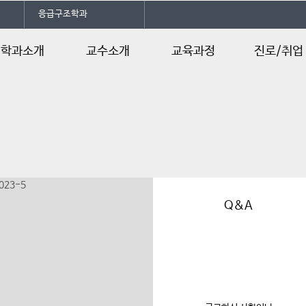
응급구조학과
학과소개
교수소개
교육과정
진로/취업
인사말
교수소개
교육과정
진로및자격증
학과개요
수업계획서
연혁
강의·실습실 현
황
학사일정
Q&A
학과행사일정