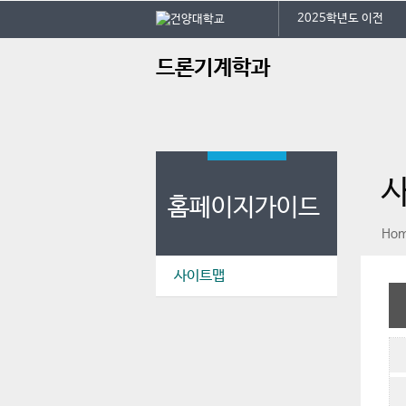
본문 바로가기
대메뉴 바로가기
2025학년도 이전
주
드론기계학과
메
뉴
홈페이지가이드
페이스북
인스타그램
print
Ho
사이트맵