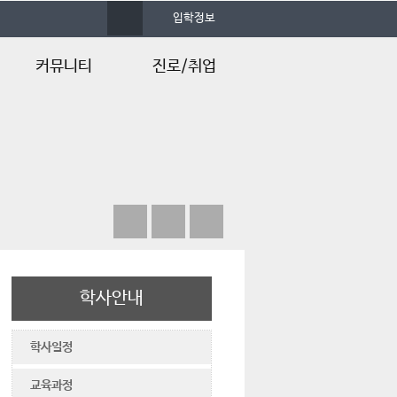
사
입학정보
이
트
맵
커뮤니티
진로/취업
공지사항
졸업후진로
언론속의 건양
채용정보
Q&A
학사안내
학사일정
교육과정