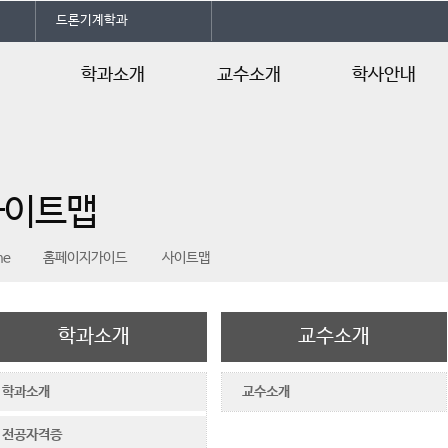
드론기계학과
학과소개
교수소개
학사안내
학과소개
교수소개
학사일정
전공자격증
교육과정
사이트맵
오시는길
me
홈페이지가이드
사이트맵
학과소개
교수소개
학과소개
교수소개
전공자격증