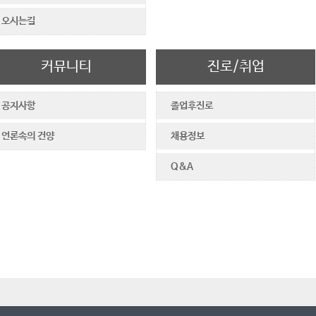
오시는길
커뮤니티
진로/취업
공지사항
졸업후진로
언론속의 건양
채용정보
Q&A