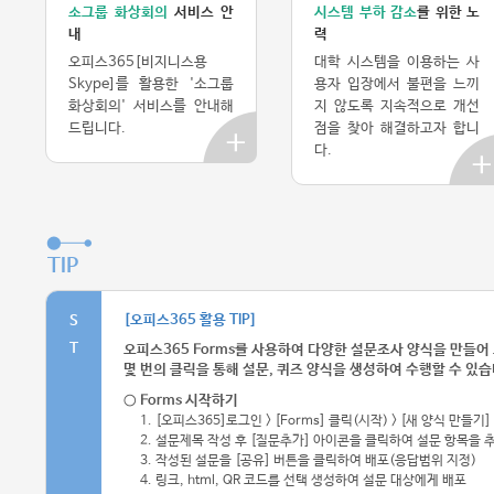
소그룹 화상회의
서비스 안
시스템 부하 감소
를 위한 노
내
력
오피스365[비지니스용
대학 시스템을 이용하는 사
Skype]를 활용한 '소그룹
용자 입장에서 불편을 느끼
화상회의' 서비스를 안내해
지 않도록 지속적으로 개선
드립니다.
점을 찾아 해결하고자 합니
다.
TIP
[오피스365 활용 TIP]
S
T
오피스365 Forms를 사용하여 다양한 설문조사 양식을 만들어
몇 번의 클릭을 통해 설문, 퀴즈 양식을 생성하여 수행할 수 있습
○ Forms 시작하기
1. [오피스365]로그인 > [Forms] 클릭(시작) > [새 양식 만들기]
2. 설문제목 작성 후 [질문추가] 아이콘을 클릭하여 설문 항목을 
3. 작성된 설문을 [공유] 버튼을 클릭하여 배포(응답범위 지정)
4. 링크, html, QR 코드를 선택 생성하여 설문 대상에게 배포