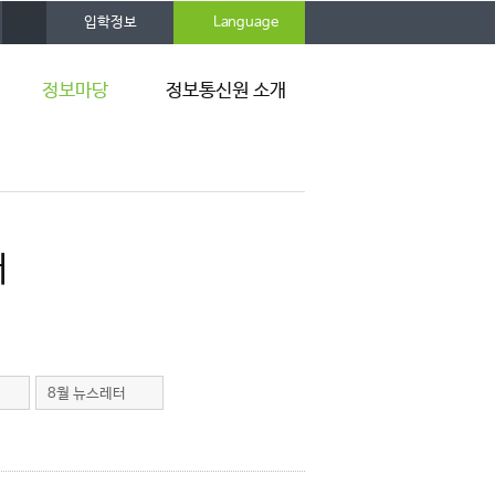
사
입학정보
Language
이
트
맵
정보마당
정보통신원 소개
공지사항
연혁
뉴스레터
조직 및 구성원
자료실
규정 및 지침
터
활용팁
찾아오시는 길
8월 뉴스레터