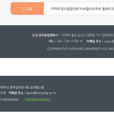
11.28
PRIME창의융합대학 리버럴아츠학부 홈페이지
논산 창의융합캠퍼스 :
32992 충남 논산시 대학로 121 건양대
TEL :
041-730-5195~8
이메일 주소 :
kyuic@
COPYRIGHT(C) KONYANG UNIVERSITY.
ALL RI
건양대학교 명곡정보관 6층 정보통신원
하수영
이메일 주소 :
kyuic@konyang.ac.kr
TS RESERVED.
[ 개인정보처리방침 ]