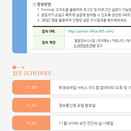
○ 활용방법
1. Forms는 조직도를 활용하여 로그인 및 비로그인 설문이 가능
2. 응답자가 손쉽고 빠르게 설문에 참여할 수 있도록 생성된 QR코
3. [응답] 탭을 활용하여 진행된 설문 조사결과를 확인해보세요.
접속 URL
http://portal.office365.com/
‘통합정보시스템 > 마이메뉴 > 커뮤니티 > 게
접속 계정
스 사전오픈 안내
’ 참조
업무 SCHEDULE
11.09
학생모바일 서비스 iOS 앱 업데이트(오류 및 
11.21
정보통신원 포럼 발표일
11.21
11월 사이버 보안 진단의 날 시행일