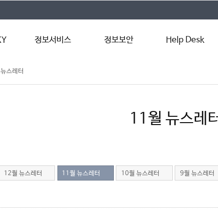
KY
정보서비스
정보보안
Help Desk
 뉴스레터
LXP
알약 백신
원격지원서비스
템
인터넷 서비스(Wi-
사이버보안 진단
서비스 신청
Fi)
정보보안 동향
매뉴얼
Microsoft 365
11월 뉴스레
수업지원프로그램(PC
관리)
교내 정품 소프트웨어
12월 뉴스레터
11월 뉴스레터
10월 뉴스레터
9월 뉴스레터