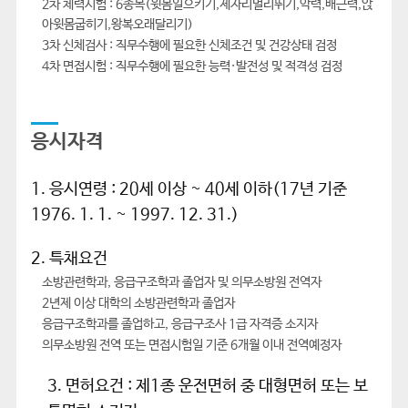
2차 체력시험 : 6종목(윗몸일으키기,제자리멀리뛰기,악력,배근력,앉
아윗몸굽히기,왕복오래달리기)
3차 신체검사 : 직무수행에 필요한 신체조건 및 건강상태 검정
4차 면접시험 : 직무수행에 필요한 능력·발전성 및 적격성 검정
응시자격
1. 응시연령 : 20세 이상 ~ 40세 이하(17년 기준
1976. 1. 1. ~ 1997. 12. 31.)
2. 특채요건
소방관련학과, 응급구조학과 졸업자 및 의무소방원 전역자
2년제 이상 대학의 소방관련학과 졸업자
응급구조학과를 졸업하고, 응급구조사 1급 자격증 소지자
의무소방원 전역 또는 면접시험일 기준 6개월 이내 전역예정자
3. 면허요건 : 제1종 운전면허 중 대형면허 또는 보