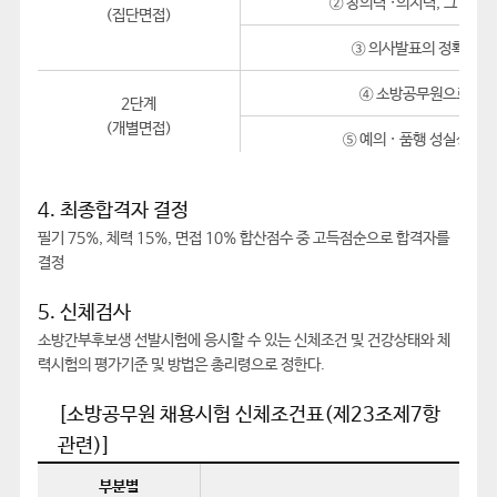
② 창의력 ·의지력, 그 밖의
(집단면접)
③ 의사발표의 정확성과
④ 소방공무원으로서의
2단계
(개별면접)
⑤ 예의 · 품행 성실성 및
4. 최종합격자 결정
필기 75%, 체력 15%, 면접 10% 합산점수 중 고득점순으로 합격자를
결정
5. 신체검사
소방간부후보생 선발시험에 응시할 수 있는 신체조건 및 건강상태와 체
력시험의 평가기준 및 방법은 총리령으로 정한다.
[소방공무원 채용시험 신체조건표(제23조제7항
관련)]
부분별