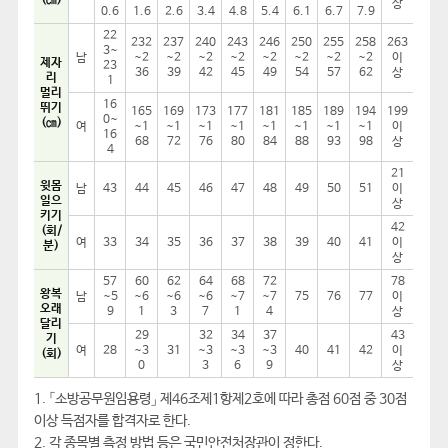
(㎝)
상
0.6
1.6
2.6
3.4
4.8
5.4
6.1
6.7
7.9
22
232
237
240
243
246
250
255
258
263
3~
남
~2
~2
~2
~2
~2
~2
~2
~2
이
제자
23
36
39
42
45
49
54
57
62
상
리
1
멀리
16
뛰기
165
169
173
177
181
185
189
194
199
0~
(㎝)
여
~1
~1
~1
~1
~1
~1
~1
~1
이
16
68
72
76
80
84
88
93
98
상
4
21
윗몸
남
43
44
45
46
47
48
49
50
51
이
일으
상
키기
42
(회/
여
33
34
35
36
37
38
39
40
41
이
분)
상
57
60
62
64
68
72
78
왕복
남
~5
~6
~6
~6
~7
~7
75
76
77
이
오래
9
1
3
7
1
4
상
달리
29
32
34
37
43
기
여
28
~3
31
~3
~3
~3
40
41
42
이
(회)
0
3
6
9
상
1. 「소방공무원임용령」 제46조제1항제2호에 따라 총점 60점 중 30점
이상 득점자를 합격자로 한다.
2. 각 종목별 측정 방법 등은 국민안전처장관이 정한다.