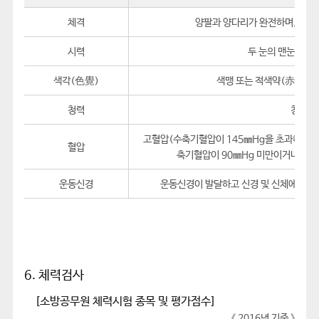
체격
양팔과 양다리가 완전하며, 가슴·
시력
두 눈의 맨눈 시력이
색각(色覺)
색맹 또는 적색약(赤色弱)
청력
청력이 
고혈압(수축기혈압이 145㎜Hg을 초과하거나 
혈압
축기혈압이 90㎜Hg 미만이거나 확장
운동신경
운동신경이 발달하고 신경 및 신체에 각종
6. 체력검사
[소방공무원 체력시험 종목 및 평가점수]
《 2016년 기준 》