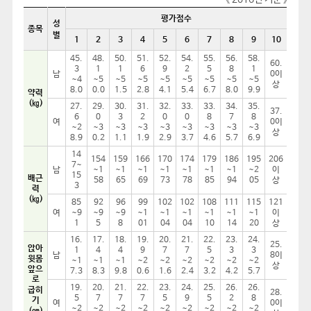
평가점수
성
종목
별
1
2
3
4
5
6
7
8
9
10
45.
48.
50.
51.
52.
54.
55.
56.
58.
60.
3
1
1
6
9
2
5
8
1
남
0이
~4
~5
~5
~5
~5
~5
~5
~5
~5
상
8.0
0.0
1.5
2.8
4.1
5.4
6.7
8.0
9.9
약력
(㎏)
27.
29.
30.
31.
32.
33.
33.
34.
35.
37.
6
0
3
2
0
0
8
7
8
여
0이
~2
~3
~3
~3
~3
~3
~3
~3
~3
상
8.9
0.2
1.1
1.9
2.9
3.7
4.6
5.7
6.9
14
154
159
166
170
174
179
186
195
206
7~
남
~1
~1
~1
~1
~1
~1
~1
~2
이
15
배근
58
65
69
73
78
85
94
05
상
3
력
(㎏)
85
92
96
99
102
102
108
111
115
121
여
~9
~9
~9
~1
~1
~1
~1
~1
~1
이
1
5
8
01
04
04
10
14
20
상
16.
17.
18.
19.
20.
21.
22.
23.
24.
25.
앉아
1
4
4
9
7
7
5
3
3
남
8이
윗몸
~1
~1
~1
~2
~2
~2
~2
~2
~2
상
앞으
7.3
8.3
9.8
0.6
1.6
2.4
3.2
4.2
5.7
로
19.
20.
21.
22.
23.
24.
25.
26.
26.
굽히
28.
5
7
7
7
5
9
5
2
8
기
여
0이
~2
~2
~2
~2
~2
~2
~2
~2
~2