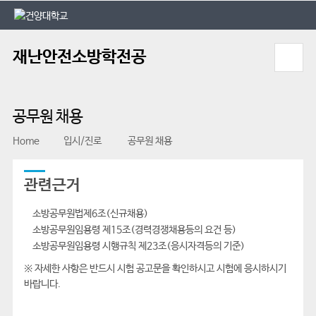
본문 바로가기
대메뉴 바로가기
재난안전소방학전공
공무원 채용
Home
입시/진로
공무원 채용
관련근거
소방공무원법제6조(신규채용)
소방공무원임용령 제15조(경력경쟁채용등의 요건 등)
소방공무원임용령 시행규칙 제23조(응시자격등의 기준)
※ 자세한 사항은 반드시 시험 공고문을 확인하시고 시험에 응시하시기
바랍니다.