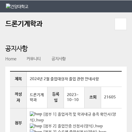
본문 바로가기
대메뉴 바로가기
드론기계학과
공지사항
Home
커뮤니티
공지사항
제목
2024년 2월 졸업대상자 졸업 관련 안내사항
작성
등록
드론기계
2023-
조회
21605
학과
10-10
자
일
[첨부 1] 졸업자격 및 학과내규 충족 확인서(양
식).hwp
첨부
[첨부 2] 졸업인증 신청서(양식).hwp