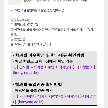
[첨부 3] 수료생 졸업신청서(양식).hwp
2024
년 2
월 졸업대상자 졸업 관련 안내사항
졸업을 위해서는
①
학점
(
교양
/
전공 등
)
②
학과내규
(
졸업시험
/
논문
/
작품 자격요건 충족
,
졸업시험
/
논문
/
작품
통과
)
③
졸업인증
총
3
가지 항목을 충족해야 합니다
.
▪
학과별 이수학점 및 학과내규 확인방법
-
해당 학년도 교육과정에서 확인 가능
[ 연도별 교육과정 > 수업 > 학사안내 > 대학생활 > ]
-
(konyang.ac.kr)
▪
학과별 졸업인증 확인방법
-
해당년도 졸업인증 확인
[ 2019학년도 입학자 > 졸업인증 > 학사안내 > 대학생활
-
> ] (konyang.ac.kr)