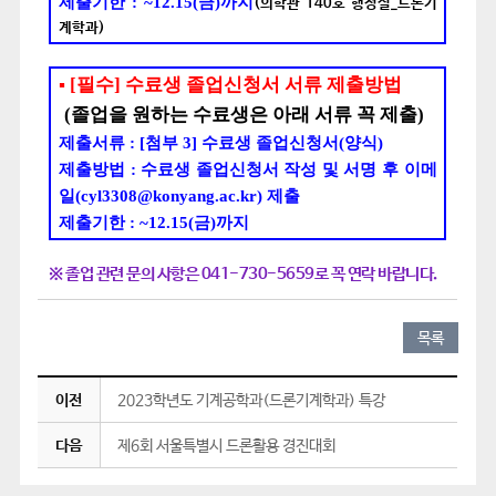
제출기한
: ~12.15(
금
)
까지
(의학관 140호 행정실_드론기
계학과)
▪
[
필수
] 수료생 졸업신청서
서류 제출방법
(
졸업을 원하는 수료생은 아래 서류 꼭 제출
)
제출서류
: [
첨부 3
]
수료생 졸업신청서
(
양식
)
제출방법 : 수료생 졸업신청서 작성 및 서명 후 이메
일(cyl3308@konyang.ac.kr) 제출
제출기한
: ~12.15(
금
)
까지
​
※ 졸업 관련 문의 사항은 041-730-5659로 꼭 연락 바랍니다.
목록
이전
2023학년도 기계공학과(드론기계학과) 특강
다음
제6회 서울특별시 드론활용 경진대회