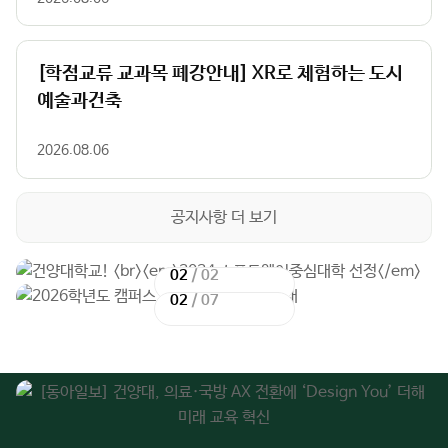
[학점교류 교과목 폐강안내] XR로 체험하는 도시
예술과건축
2026.08.06
공지사항 더 보기
02
02
/
/
02
07
이
이
다
다
전
전
음
음
슬
슬
슬
슬
라
라
라
라
이
이
이
이
드
드
드
드
주
01
02
03
04
05
06
07
08
09
요