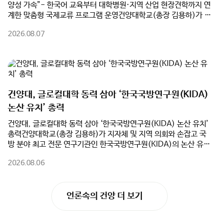
탄 SIUT 단기연수 프로그램'을 성공적으로 마쳤다.이번 연수에는
야 직업을 탐색했다.한편, 논산계룡진로직업체험지원센터는 앞으
SIUT 부총장과 인솔교원, 학생 등 총 17명이 참가했다. 건양대는
로도 지역사회와 대학의 교육 인프라를 연계한 다양한 진로체험 프
단순한 문화 체험을 넘어 건양대학교병원의 우수한 의료 인프라와
로그램을 지속적으로 운영하여 학생들의 진로 탐색 기회를 확대하
지역 산업체 현장을 유기적으로 연계한 차별화된 교육 프로그램을
고, 학부모와 함께하는 진로교육 문화 조성에도 힘쓸 계획이다.
선보였다.참가 학생들은 수준별 맞춤형 한국어 교육을 받았으며, 건
건양대, 글로컬대학 동력 삼아 ‘한국국방연구원(KIDA)
양대학교병원과 역사관 견학, 국민체력100 논산체력인증센터 체력
논산 유치’ 총력
측정, 하림공장 현장견학 등을 진행했다. 이를 통해 한국의 최첨단
교육·의료 환경과 지역 산업 현장을 직접 체험하며 건양대의 특성
건양대, 글로컬대학 동력 삼아 ‘한국국방연구원(KIDA) 논산 유치’
화 교육 역량을 깊이 이해하는 계기를 마련했다.또한 건양대 재학생
총력건양대학교(총장 김용하)가 지자체 및 지역 의회와 손잡고 국
들과 함께 풍물놀이 및 김밥 만들기 체험, 전주한옥마을과 대천해수
방 분야 최고 전문 연구기관인 한국국방연구원(KIDA)의 논산 유치
욕장 등 지역 문화탐방을 진행하며 실질적인 글로벌 교류의 시간을
를 위해 전면에 나섰다.건양대는 5일(수) 오전 논산시청 상황실에
가졌다. 연수 마지막 날 열린 수료식에서는 참가자 전원에게 수료증
2026.08.06
서 논산시(시장 백성현), 논산시의회(의장 이건창)와 함께 ‘한국국
을 수여하고 성과를 공유했다.건양대는 이번 연수를 계기로 SIUT
방연구원 논산 유치를 위한 업무협약(MOU)’을 체결했다고 밝혔
와의 협력관계를 더욱 공고히 하고, 학생교류 및 공동교육 등 다양
다. 이번 협약은 행정·의회·대학이 역량을 집결하여 대한민국을 대
한 국제교류 사업을 지속적으로 확대해 우수한 외국인 유학생 유치
표하는 국방군수산업도시 생태계를 완성하기 위해 추진됐다.특히
기반을 더욱 강화할 방침이다.이걸재 건양대학교 대외협력처장은
건양대는 ‘글로컬대학’ 사업 추진과 연계하여 KIDA 유치의 핵심 동
"이번 연수는 한국어 교육과 전공·문화체험, 그리고 건양대의 우수
언론속의 건양 더 보기
력이 될 대학의 연구·교육 인프라를 전폭 지원한다. 대학 측은
한 인프라를 연계한 실질적인 글로벌 교류 프로그램"이라며 "앞으로
KIDA 이전 과정에서 필요한 임시 연구공간 및 시설 공유를 비롯해
도 해외 협력대학과의 지속적인 교류를 확대하고, 우수 외국인 유학
▲국방 AI 및 방산 분야 공동 연구 추진 ▲KIDA 연계 국방혁신정책
생 유치와 글로벌 교육협력 강화를 위해 최선을 다하겠다"고 밝혔
공동 연구 및 협력 모델 개발 ▲지자체·KIDA·대학 공동 학술세미
다.
나 및 정책 포럼 개최 등을 적극 실행하며 KIDA 논산 유치의 당위성