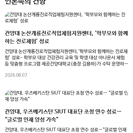
건양대 논산계룡진로직업체험지원센터, ‘학부모와 함께
하는 진로체험’ 성료
건양대 논산계룡진로직업체험지원센터,‘학부모와 함께하는 진로체
험’ 성료- 학부모 대상 건강관리 교육 및 학생 대상 아나운서 체험
등 맞춤형 프로그램 제공건양대학교(총장 김용하)가 수탁 운영하는
논산계룡진로직업체험지원센터(센터장 최동훈)가 여름방학을 맞
2026.08.07
아 관내 학부모와 학생을 대상으로 진행한 ‘학부모와 함께하는 진로
체험’ 프로그램을 성황리에 마쳤다고 밝혔다.지난 3일과 7일 양일
간 진행된 프로그램은 학부모와 자녀가 각자의 관심 분야에 맞는 맞
춤형 진로체험에 참여하며 직업세계를 이해하고, 가족 간 진로 소통
을 강화하기 위해 마련됐다.8월 3일 열린 1차 프로그램에서 학생들
은 건양대 KY 큐레이팅 스테이션에서 ‘아나운서 진로체험’에 참여
건양대, 우즈베키스탄 SIUT 대표단 초청 연수 성료…
했다. 실제 방송 시설에서 뉴스 원고 리딩과 발성법을 익혔으며, 개
“글로벌 인재 양성 가속”
인별 체험 영상을 제공받아 발표 모습을 점검했다. 같은 시간 학부
모들은 건양대 간호학과 송민선 교수의 ‘심뇌혈관질환 예방 교육’을
건양대, 우즈베키스탄 SIUT 대표단 초청 연수 성료…“글로벌 인재
통해 만성질환 관리와 9대 생활수칙, 응급대처법 등 실생활 건강관
양성 가속”- 한국어 교육부터 대학병원·지역 산업 현장견학까지 연
리 노하우를 배웠다.이어 7일 2차 프로그램에서는 학생 대상 ‘조향
계한 맞춤형 국제교류 프로그램 운영건양대학교(총장 김용하)가 지
사 창업 체험’과 학부모 대상 ‘업사이클 공예가 체험’이 진행됐다.
난 7월 19일부터 24일까지 5박 6일간 우즈베키스탄 사마르칸트
학생들은 직접 향을 조합해 왁스타블렛을 제작하며 향기 산업을 이
2026.08.07
국제기술대학교(SIUT) 대표단을 초청해 '2026학년도 우즈베키스
해했고, 학부모들은 보자기 가방을 제작하며 친환경 가치와 공예 분