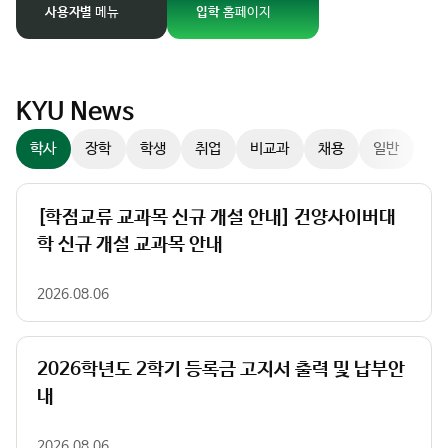
경
사용자별
메뉴
입학
홈페이지
팝업존
이
미
지
슬
KYU News
라
학사
장학
학생
취업
비교과
채용
일반
이
더
컨
[학점교류 교과목 신규 개설 안내] 건양사이버대
트
학 신규 개설 교과목 안내
롤
러
2026.08.06
2026학년도 2학기 등록금 고지서 출력 및 납부안
내
2026.08.06