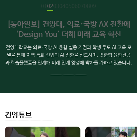
소
[동아일보] 건양대, 의료·국방 AX 전환에
식
‘Design You’ 더해 미래 교육 혁신
건양대학교는 의료·국방 AI 융합 실증 거점과 학생 주도 AI 교육 모
델을 통해 지역 특화 산업의 AI 전환을 선도하며, 맞춤형 융합전공
과 학습플랫폼을 연계해 미래 인재 양성에 박차를 가하고 있습니다.
이
다
전
음
슬
슬
라
라
이
이
건양튜브
드
드
인
유
페
네
스
튜
이
이
타
브
스
버