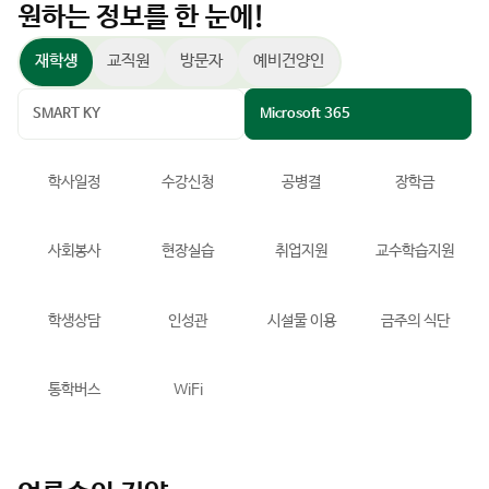
재학생
교직원
방문자
예비건양인
SMART KY
Microsoft 365
학사일정
수강신청
공병결
장학금
사회봉사
현장실습
취업지원
교수학습지원
학생상담
인성관
시설물 이용
금주의 식단
통학버스
WiFi
언론속의 건양