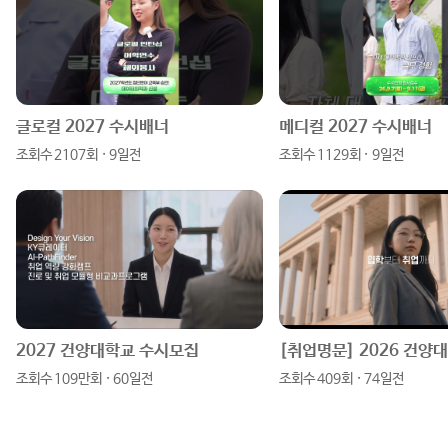
그
북
블
램
로
글로컬 2027 수시배너
메디컬 2027 수시배너
조회수 2107회 · 9일전
조회수 1129회 · 9일전
그
2027 건양대학교 수시모집
조회수 109만회 · 60일전
조회수 409회 · 74일전
원하는 정보를 한 눈에!