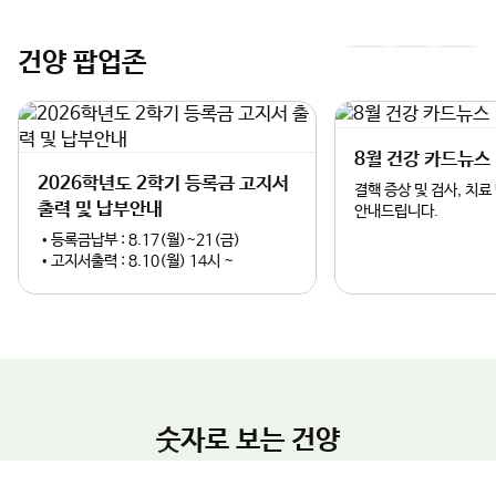
건양 팝업존
이
다
과 정책적 완성도를 높일 계획이다.김용하 총장은 “건양대가 보유
한 국방 AI 및 방산 관련 교육·연구 인프라는 KIDA의 혁신 연구를
전
음
밑받침할 최적의 파트너가 될 것”이라며, “글로컬대학으로서 지역
2026학년도 2학기 등록금 고지서
8월 건강 카드뉴스
과 대학이 함께 성장하는 성공 모델을 만들고, 논산이 대한민국을
슬
슬
넘어 세계적인 국방 특화 도시로 도약할 수 있도록 대학의 모든 역
출력 및 납부안내
결핵 증상 및 검사, 치료
량을 아끼지 않겠다”고 강조했다.
안내드립니다.
•등록금납부 : 8.17(월)~21(금)
라
라
•고지서출력 : 8.10(월) 14시 ~
이
이
드
드
숫자로 보는 건양
글로컬 거점대학으로의 도약
교육비 환원율
학생 1인당 장학금
학생1인당 교육비
건양대학교 개교 35주년
2024년 취업률