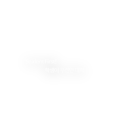
Student
First!
학생이
우선인 대학
건
양
대
학
교