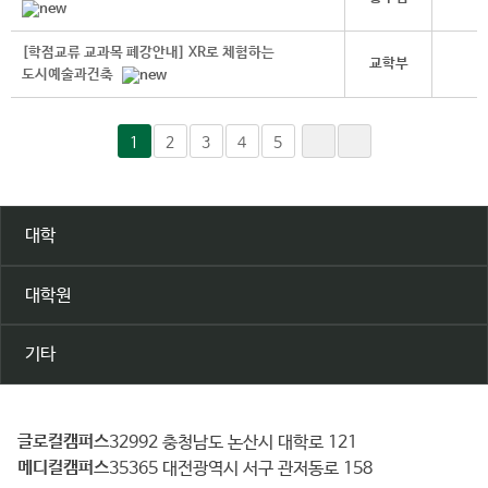
[학점교류 교과목 폐강안내] XR로 체험하는
교학부
도시예술과건축
1
2
3
4
5
대학
대학원
기타
글로컬캠퍼스
건
32992 충청남도 논산시 대학로 121
메디컬캠퍼스
양
35365 대전광역시 서구 관저동로 158