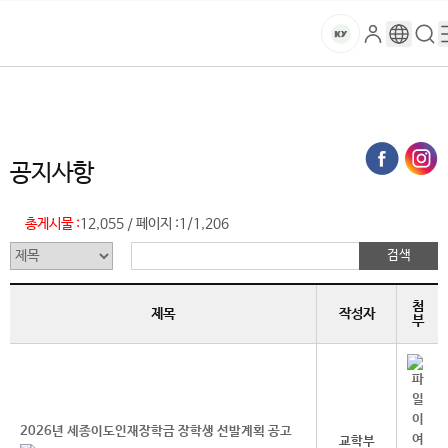
본문 바로가기
대메뉴 바로가기
하위메뉴 바로가기
스
로
구
검
건
마
그
글
색
홈
트
처음으로
글로벌건양·라운지
공지사항 (목록)
인
번
페
양
키
역
이
지
대
공지사항
메
뉴
학
경
총게시물 :
12,055
페이지 :
1/1,206
/
로
교
첨
제목
작성자
부
2026년 세종이도인재장학금 장학생 선발계획 공고
교학부